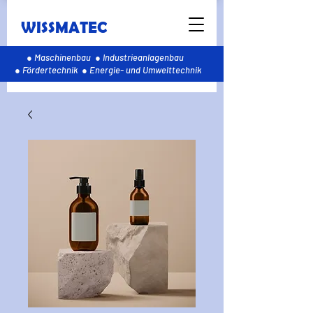
WISSMATEC
● Maschinenbau ● Industrieanlagenbau
● Fördertechnik ● Energie- und Umwelttechnik