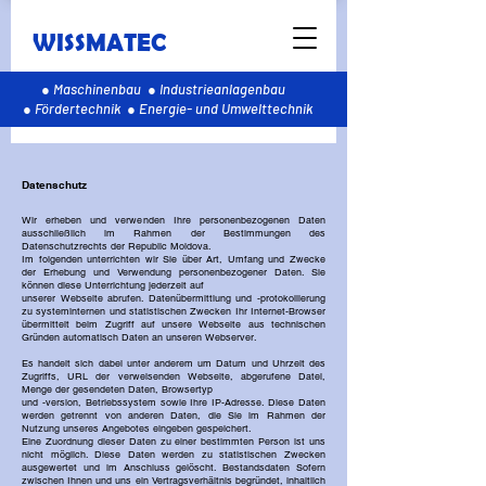
WISSMATEC
● Maschinenbau ● Industrieanlagenbau
● Fördertechnik ● Energie- und Umwelttechnik
Datenschutz
Wir erheben und verwenden Ihre personenbezogenen Daten
ausschließlich im Rahmen der Bestimmungen des
Datenschutzrechts der Republic Moldova.
Im folgenden unterrichten wir Sie über Art, Umfang und Zwecke
der Erhebung und Verwendung personenbezogener Daten. Sie
können diese Unterrichtung jederzeit auf
unserer Webseite abrufen. Datenübermittlung und -protokollierung
zu systeminternen und statistischen Zwecken Ihr Internet-Browser
übermittelt beim Zugriff auf unsere Webseite aus technischen
Gründen automatisch Daten an unseren Webserver.
Es handelt sich dabei unter anderem um Datum und Uhrzeit des
Zugriffs, URL der verweisenden Webseite, abgerufene Datei,
Menge der gesendeten Daten, Browsertyp
und -version, Betriebssystem sowie Ihre IP-Adresse. Diese Daten
werden getrennt von anderen Daten, die Sie im Rahmen der
Nutzung unseres Angebotes eingeben gespeichert.
Eine Zuordnung dieser Daten zu einer bestimmten Person ist uns
nicht möglich. Diese Daten werden zu statistischen Zwecken
ausgewertet und im Anschluss gelöscht. Bestandsdaten Sofern
zwischen Ihnen und uns ein Vertragsverhältnis begründet, inhaltlich